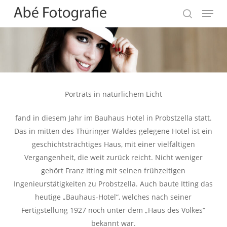
Skip
Menu
to
search
Close
main
Menu
content
Porträts in natürlichem Licht
fand in diesem Jahr im Bauhaus Hotel in Probstzella statt.
Das in mitten des Thüringer Waldes gelegene Hotel ist ein
geschichtsträchtiges Haus, mit einer vielfältigen
Vergangenheit, die weit zurück reicht. Nicht weniger
gehört Franz Itting mit seinen frühzeitigen
Ingenieurstätigkeiten zu Probstzella. Auch baute Itting das
heutige „Bauhaus-Hotel“, welches nach seiner
Fertigstellung 1927 noch unter dem „Haus des Volkes“
bekannt war.